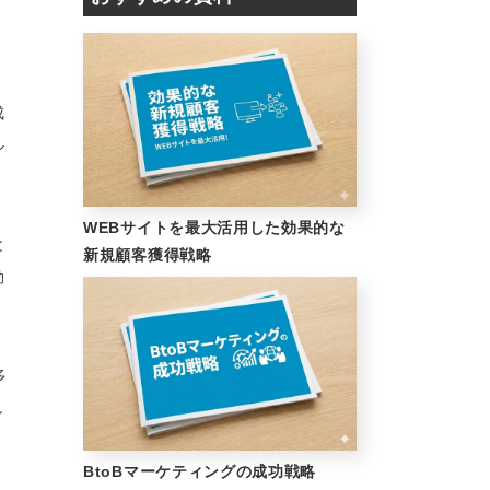
成
ル
WEBサイトを最大活用した効果的な
と
新規顧客獲得戦略
効
多
し
BtoBマーケティングの成功戦略