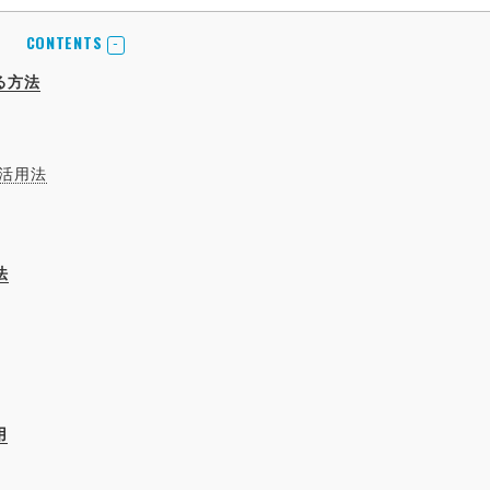
CONTENTS
る方法
の活用法
法
用