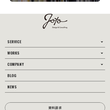
SERVICE
WORKS
サービス案内
コンサルティング
COMPANY
制作事例
Webサイト制作
Web
BLOG
会社案内
Webサイト支援
グラフィック
当社の強み
NEWS
JOTOブログ
Web広告･SEO対策
販促物
理念・経営戦略
グラフィックデザイン
JOTOからのお知らせ
写真撮影･動画制作
会社沿革
写真撮影･動画制作
資料請求