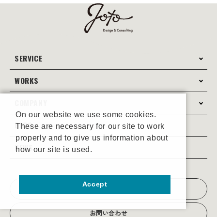
SERVICE
WORKS
サービス案内
コンサルティング
COMPANY
制作事例
On our website we use some cookies.
Webサイト制作
Web
BLOG
These are necessary for our site to work
会社案内
Webサイト支援
properly and to give us information about
グラフィック
当社の強み
NEWS
how our site is used.
JOTOブログ
Web広告･SEO対策
販促物
理念・経営戦略
グラフィックデザイン
JOTOからのお知らせ
写真撮影･動画制作
会社沿革
Accept
写真撮影･動画制作
資料請求
会社概要
お問い合わせ
アクセス