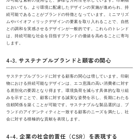
ル可能な素材の使用など、多様な方向性を示しています。印刷物
においても、より環境に配慮したデザインの実施が進められ、持
続可能であることがブランドの特徴となっています。ミニマリズ
ムやバイオフィリックデザインの要素を取り入れることで、自然
との調和を実感させるデザインが一般的です。これらのトレンド
は、持続可能な社会を目指すブランドの価値を高めることに寄与
します。
4-3. サステナブルブランドと顧客の関心
サステナブルブランドに対する顧客の関心は増しています。印刷
物における持続可能なデザインは、エコ意識の高い消費者に対す
る差別化の要因となり得ます。環境負荷を減らす具体的な取り組
みを示すことで、顧客に対する誠実な姿勢を示し、長期にわたる
信頼関係を築くことが可能です。サステナブルな製品選択は、ブ
ランドのアイデンティティと一致する顧客のニーズを満たし、社
会に対する積極的な貢献を表現します。
4-4. 企業の社会的責任（CSR）を表現する