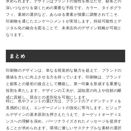
求められます。デザインはブランドの個性を際立たせ、顧客との
深いつながりを築くための重要な手段です。カラー、タイポグラ
フィ、素材の選択など、あらゆる要素が慎重に調整されてこそ、
印刷物を通じたエンゲージメントが実現します。持続可能性とデ
ジタル化の融合を図ることで、未来志向のデザイン戦略が可能と
なります。
まとめ
印刷物のデザインは、単なる視覚的な魅力を超えて、ブランドの
価値を大いに向上させる力を持っています。印刷物は、ブランド
と顧客との最初の接点として機能し、第一印象を形成する重要な
役割を果たします。デザインの工夫が、認知度の向上や信頼の醸
成に貢献し、競合との差別化を可能にします。
特に、色やフォントの選び方は、ブランドのアイデンティティを
直感的に伝え、エンゲージメントの強化に寄与します。ビジュア
ルデザインの基本原則を押さえたうえで、ターゲットオーディエ
ンスへの理解を深め、パーソナライズされたメッセージを提供す
ることが求められます。環境に優しいサステナブルな素材の選択