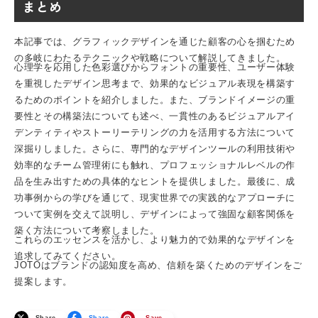
まとめ
本記事では、グラフィックデザインを通じた顧客の心を掴むため
の多岐にわたるテクニックや戦略について解説してきました。
心理学を応用した色彩選びからフォントの重要性、ユーザー体験
を重視したデザイン思考まで、効果的なビジュアル表現を構築す
るためのポイントを紹介しました。また、ブランドイメージの重
要性とその構築法についても述べ、一貫性のあるビジュアルアイ
デンティティやストーリーテリングの力を活用する方法について
深掘りしました。さらに、専門的なデザインツールの利用技術や
効率的なチーム管理術にも触れ、プロフェッショナルレベルの作
品を生み出すための具体的なヒントを提供しました。最後に、成
功事例からの学びを通じて、現実世界での実践的なアプローチに
ついて実例を交えて説明し、デザインによって強固な顧客関係を
築く方法について考察しました。
これらのエッセンスを活かし、より魅力的で効果的なデザインを
追求してみてください。
JOTOはブランドの認知度を高め、信頼を築くためのデザインをご
提案します。
Share
Share
Save