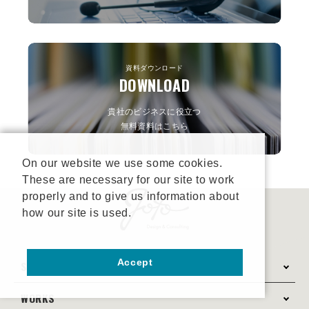
資料ダウンロード
DOWNLOAD
貴社のビジネスに役立つ
無料資料はこちら
On our website we use some cookies.
These are necessary for our site to work
properly and to give us information about
how our site is used.
Accept
SERVICE
WORKS
サービス案内