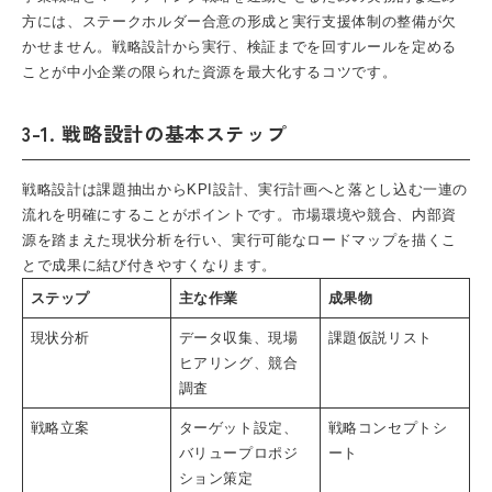
方には、ステークホルダー合意の形成と実行支援体制の整備が欠
かせません。戦略設計から実行、検証までを回すルールを定める
ことが中小企業の限られた資源を最大化するコツです。
3-1. 戦略設計の基本ステップ
戦略設計は課題抽出からKPI設計、実行計画へと落とし込む一連の
流れを明確にすることがポイントです。市場環境や競合、内部資
源を踏まえた現状分析を行い、実行可能なロードマップを描くこ
とで成果に結び付きやすくなります。
ステップ
主な作業
成果物
現状分析
データ収集、現場
課題仮説リスト
ヒアリング、競合
調査
戦略立案
ターゲット設定、
戦略コンセプトシ
バリュープロポジ
ート
ション策定