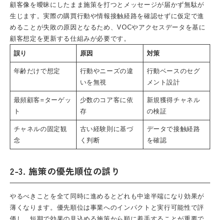
顧客像を曖昧にしたまま施策を打つとメッセージが届かず無駄が
生じます。実際の購買行動や情報接触経路を確認せずに仮定で進
めることが失敗の原因となるため、VOCやアクセスデータを基に
顧客想定を更新する仕組みが必要です。
誤り
原因
対策
年齢だけで想定
行動やニーズの違
行動ベースのセグ
いを無視
メント設計
最頻顧客=ターゲッ
少数のコア客に依
新規獲得チャネル
ト
存
の検証
チャネルの固定観
古い経験則に基づ
データで接触経路
念
く判断
を確認
2-3. 施策の優先順位の誤り
やるべきことを全て同時に進めるとどれも中途半端になり効果が
薄くなります。優先順位は事業へのインパクトと実行可能性で評
価し、短期で効果の見込める施策から順に着手することが重要で