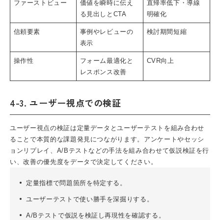
ファーストビュー
価値を瞬時に伝え
直帰率低下・導線
る見出しとCTA
明確化
信頼要素
事例やレビューの
検討期間短縮
表示
操作性
フォーム最適化と
CVR向上
レスポンス改善
4-3. ユーザー視点での検証
ユーザー視点の検証は定量データとユーザーテストを組み合わせ
ることで本質的な課題発見につながります。アンケートやセッシ
ョンリプレイ、A/Bテストなどの手法を組み合わせて仮説検証を行
い、改善の優先度をデータで決定してください。
定量指標で問題箇所を特定する。
ユーザーテストで使い勝手を深掘りする。
A/Bテストで仮説を検証し再現性を確認する。