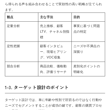
ら得られる声を組み合わせることで実効性の高い戦略が立てられ
ます。
観点
主な手法
目的
定量分析
売上推移、顧客
事実に基づく問題
LTV、チャネル別指
点の特定
標
定性把握
顧客インタビュ
ニーズや不満点の
ー、現場ヒアリン
深掘り
グ、VOC収集
競合分析
商品比較、価格動
差別化ポイントの
向、評価リサーチ
明確化
1-3. ターゲット設計のポイント
ターゲット設計では、単に年齢や性別で区切るのではなく行動や
ニーズでセグメントすることが成功の鍵です。顧客の購買プロセ