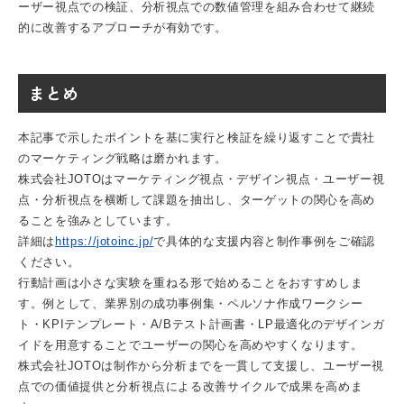
ーザー視点での検証、分析視点での数値管理を組み合わせて継続
的に改善するアプローチが有効です。
まとめ
本記事で示したポイントを基に実行と検証を繰り返すことで貴社
のマーケティング戦略は磨かれます。
株式会社JOTOは
マーケティング視点
・
デザイン視点
・ユーザー視
点・分析視点を横断して課題を抽出し、ターゲットの関心を高め
ることを強みとしています。
詳細は
https://jotoinc.jp/
で具体的な支援内容と制作事例をご確認
ください。
行動計画は小さな実験を重ねる形で始めることをおすすめしま
す。例として、業界別の成功事例集・ペルソナ作成ワークシー
ト・KPIテンプレート・A/Bテスト計画書・LP最適化のデザインガ
イドを用意することでユーザーの関心を高めやすくなります。
株式会社JOTOは制作から分析までを一貫して支援し、ユーザー視
点での価値提供と分析視点による改善サイクルで成果を高めま