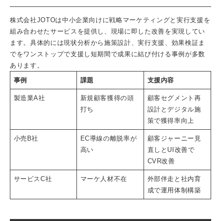
株式会社JOTOは中小企業向けに
戦略マーケティング
と実行支援を
組み合わせたサービスを提供し、現場に即した改善を実現してい
ます。具体的には現状分析から施策設計、実行支援、効果検証ま
でをワンストップで支援し短期間で成果に結び付ける事例が多数
あります。
事例
課題
支援内容
製造業A社
新規顧客獲得の頭
顧客セグメント再
打ち
設計とデジタル施
策で獲得率向上
小売B社
EC導線の離脱率が
顧客ジャーニー見
高い
直しとUI改善で
CVR改善
サービスC社
マーケ人材不在
外部伴走と社内育
成で運用体制構築