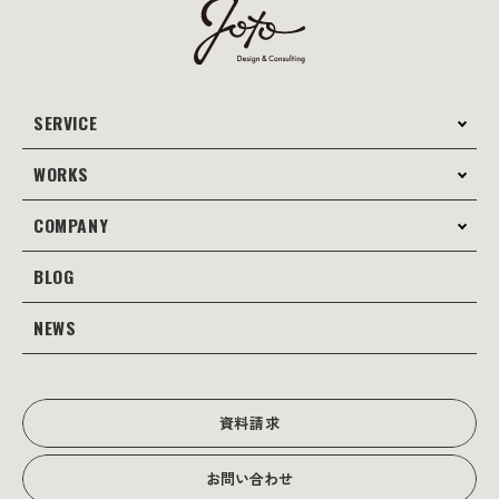
SERVICE
WORKS
サービス案内
コンサルティング
COMPANY
制作事例
Webサイト制作
Web
BLOG
会社案内
Webサイト支援
グラフィック
当社の強み
NEWS
JOTOブログ
Web広告･SEO対策
販促物
理念・経営戦略
グラフィックデザイン
JOTOからのお知らせ
写真撮影･動画制作
会社沿革
写真撮影･動画制作
資料請求
会社概要
お問い合わせ
アクセス